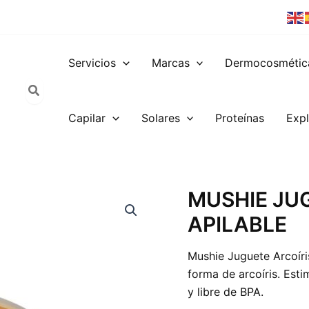
Servicios
Marcas
Dermocosmétic
Capilar
Solares
Proteínas
Expl
MUSHIE
MUSHIE JU
JUGUETE
APILABLE
ARCOIRIS
APILABLE
cantidad
Mushie Juguete Arcoíri
forma de arcoíris. Esti
y libre de BPA.