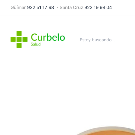
Ir
Güímar
922 51 17 98
- Santa Cruz
922 19 98 04
al
contenido
Buscar
por: