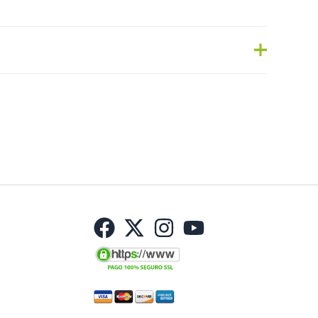
nfantil Cereales
,
Juguetes
Etiqueta:
Nuevo