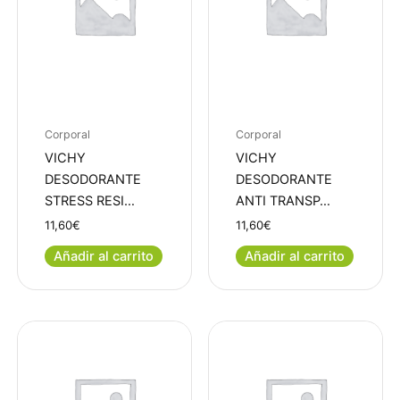
Corporal
Corporal
VICHY
VICHY
DESODORANTE
DESODORANTE
STRESS RESI…
ANTI TRANSP…
11,60
€
11,60
€
Añadir al carrito
Añadir al carrito