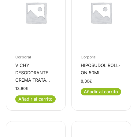
Corporal
Corporal
VICHY
HIPOSUDOL ROLL-
DESODORANTE
ON 50ML
CREMA TRATA…
8,30
€
13,80
€
Añadir al carrito
Añadir al carrito