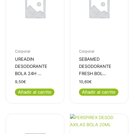
Corporal
Corporal
UREADIN
SEBAMED
DESODORANTE
DESODORANTE
BOLA 24H …
FRESH BOL…
9,50
€
10,60
€
Añadir al carrito
Añadir al carrito