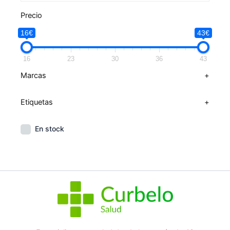
Precio
16€
43€
16
23
30
36
43
Marcas
+
Etiquetas
+
En stock