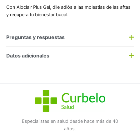
Con Aloclair Plus Gel, dile adiós a las molestias de las aftas
y recupera tu bienestar bucal.
Preguntas y respuestas
Preguntas y respuestas
Datos adicionales
Haz una
pregunta
SKU:
152050
Categorías:
Aftas
,
Dental
Etiqueta:
Nuevo
Marca:
ITALFARMACO S.A.
No hay preguntas todavía
Especialistas en salud desde hace más de 40
años.