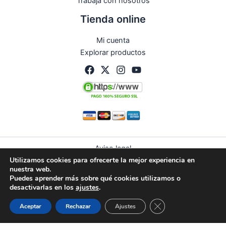
Trabaja con nosotros
Tienda online
Mi cuenta
Explorar productos
Aviso legal
Utilizamos cookies para ofrecerte la mejor experiencia en
Política de privacidad
nuestra web.
Condiciones de compra
Puedes aprender más sobre qué cookies utilizamos o
Política de devoluciones y reembolsos
desactivarlas en los
ajustes
.
Política de cookies (UE)
Guardias
Citas
WhatsApp
Cerrar el banner de 
Aceptar
Rechazar
Ajustes
© 2026 Curbelo | Todos los derechos reservados