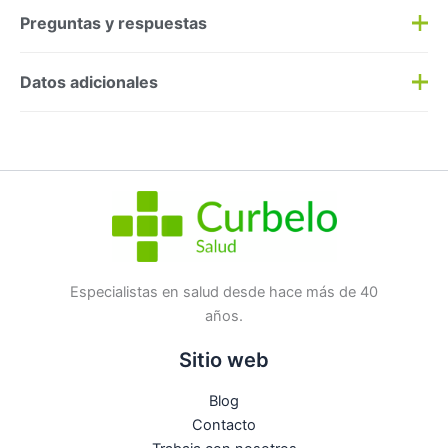
Preguntas y respuestas
Preguntas y respuestas
Datos adicionales
Haz una
pregunta
SKU:
61677
Categorías:
Alto
,
Solares
Etiqueta:
Nuevo
Marca:
La Roche Posay
No hay preguntas todavía
Especialistas en salud desde hace más de 40
años.
Sitio web
Blog
Contacto