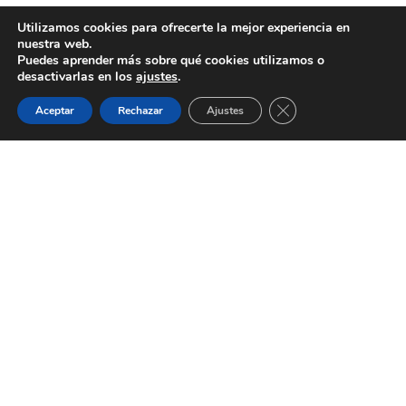
Utilizamos cookies para ofrecerte la mejor experiencia en
nuestra web.
Puedes aprender más sobre qué cookies utilizamos o
desactivarlas en los
ajustes
.
Guardias
Citas
WhatsApp
Cerrar el banner de 
Aceptar
Rechazar
Ajustes
Adultos
Dietética
MERITENE FIBRA
FLORADIX ELIXIR
ACTIVE SENIOR …
500 ML
28,80
€
28,35
€
Añadir al carrito
Añadir al carrito