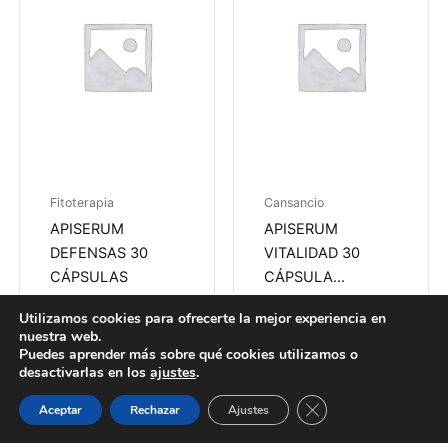
Fitoterapia
Cansancio
APISERUM
APISERUM
DEFENSAS 30
VITALIDAD 30
CÁPSULAS
CÁPSULA…
14,80
€
14,80
€
Utilizamos cookies para ofrecerte la mejor experiencia en
nuestra web.
Añadir al carrito
Añadir al carrito
Puedes aprender más sobre qué cookies utilizamos o
desactivarlas en los
ajustes
.
Guardias
Citas
WhatsApp
Cerrar el banner de 
Aceptar
Rechazar
Ajustes