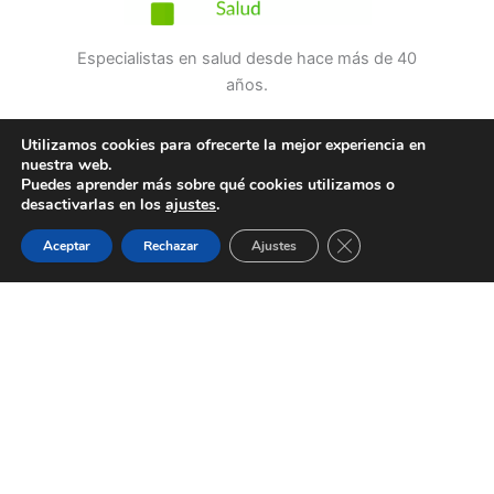
Especialistas en salud desde hace más de 40
años.
Sitio web
Utilizamos cookies para ofrecerte la mejor experiencia en
nuestra web.
Blog
Puedes aprender más sobre qué cookies utilizamos o
desactivarlas en los
ajustes
.
Contacto
Trabaja con nosotros
Guardias
Citas
WhatsApp
Cerrar el banner de 
Aceptar
Rechazar
Ajustes
Tienda online
Mi cuenta
Explorar productos