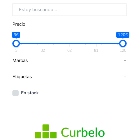
Precio
3€
120€
3
32
62
91
120
Marcas
+
Etiquetas
+
En stock