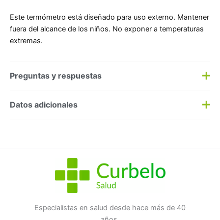
Este termómetro está diseñado para uso externo. Mantener
fuera del alcance de los niños. No exponer a temperaturas
extremas.
Preguntas y respuestas
Preguntas y respuestas
Datos adicionales
Haz una
pregunta
SKU:
198256
Categorías:
Botiquín
,
Diagnostico
Etiqueta:
Nuevo
Marca:
GRUPO COFARES
No hay preguntas todavía
Especialistas en salud desde hace más de 40
años.