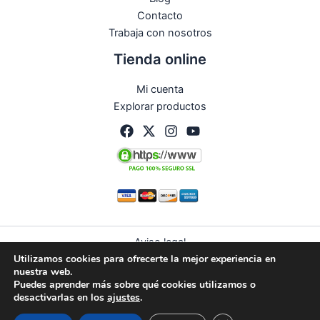
Contacto
Trabaja con nosotros
Tienda online
Mi cuenta
Explorar productos
Aviso legal
Utilizamos cookies para ofrecerte la mejor experiencia en
Política de privacidad
nuestra web.
Condiciones de compra
Puedes aprender más sobre qué cookies utilizamos o
Política de devoluciones y reembolsos
desactivarlas en los
ajustes
.
Política de cookies (UE)
Guardias
Citas
WhatsApp