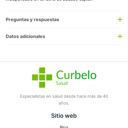
Preguntas y respuestas
Preguntas y respuestas
Datos adicionales
Haz una
pregunta
SKU:
3287
Categorías:
Accesorios
,
Accesorios
Etiqueta:
Nuevo
Marca:
INDUSTRIAS BETER S.A.
No hay preguntas todavía
Especialistas en salud desde hace más de 40
años.
Sitio web
Blog