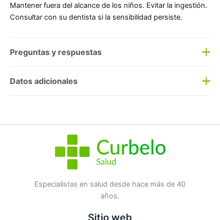
Mantener fuera del alcance de los niños. Evitar la ingestión.
Consultar con su dentista si la sensibilidad persiste.
Preguntas y respuestas
Preguntas y respuestas
Datos adicionales
Haz una
pregunta
SKU:
157288
Categorías:
Dental
,
Sensibilidad
Etiqueta:
Nuevo
Marca:
Isdin
No hay preguntas todavía
Especialistas en salud desde hace más de 40
años.
Sitio web