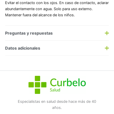
Evitar el contacto con los ojos. En caso de contacto, aclarar
abundantemente con agua. Solo para uso externo.
Mantener fuera del alcance de los niños.
Preguntas y respuestas
Preguntas y respuestas
Datos adicionales
Haz una
pregunta
SKU:
187643
Categorías:
Corporal
,
Pies
Etiqueta:
Nuevo
Marca:
Cerave
No hay preguntas todavía
Especialistas en salud desde hace más de 40
años.