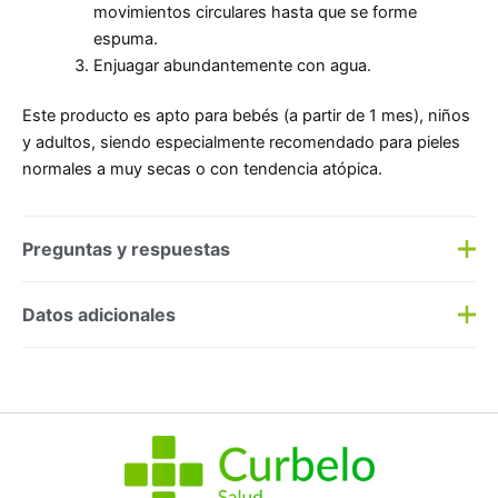
movimientos circulares hasta que se forme
espuma.
Enjuagar abundantemente con agua.
Este producto es apto para bebés (a partir de 1 mes), niños
y adultos, siendo especialmente recomendado para pieles
normales a muy secas o con tendencia atópica.
Preguntas y respuestas
Preguntas y respuestas
Datos adicionales
Haz una
pregunta
SKU:
203152
Categorías:
Dermocosmética
,
Higiene
Etiqueta:
Nuevo
Marca:
Cerave
No hay preguntas todavía