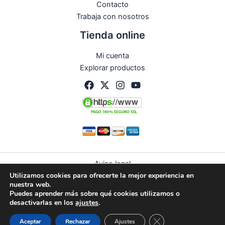
Contacto
Trabaja con nosotros
Tienda online
Mi cuenta
Explorar productos
Aviso legal
Utilizamos cookies para ofrecerte la mejor experiencia en
Política de privacidad
nuestra web.
Condiciones de compra
Puedes aprender más sobre qué cookies utilizamos o
Política de devoluciones y reembolsos
desactivarlas en los
ajustes
.
Política de cookies (UE)
Guardias
Citas
WhatsApp
Cerrar el banner de 
Aceptar
Rechazar
Ajustes