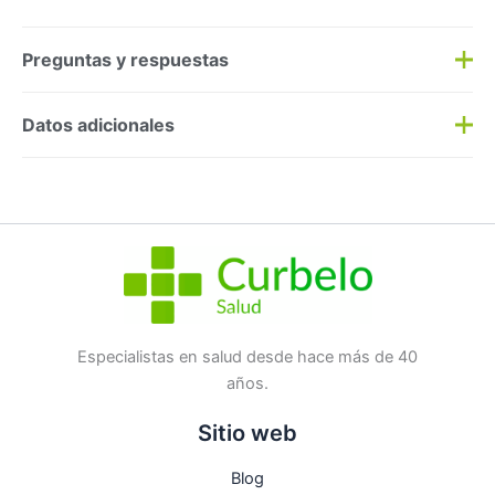
Preguntas y respuestas
Preguntas y respuestas
Datos adicionales
Haz una
pregunta
SKU:
159305
Categorías:
Apositos pies
,
Botiquín
Etiqueta:
Nuevo
Marca:
Sebamed
No hay preguntas todavía
Especialistas en salud desde hace más de 40
años.
Sitio web
Blog