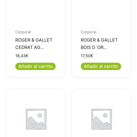
Corporal
Corporal
ROGER & GALLET
ROGER & GALLET
CEDRAT AG…
BOIS D´OR…
18,43
€
17,50
€
Añadir al carrito
Añadir al carrito