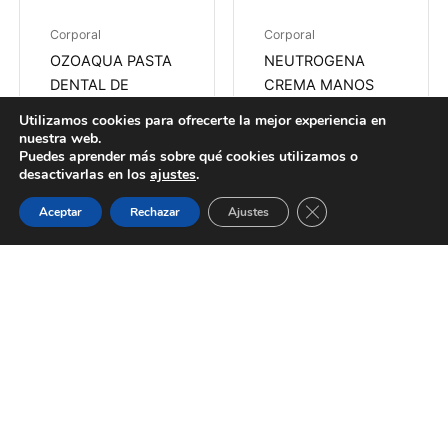
Corporal
Corporal
OZOAQUA PASTA
NEUTROGENA
DENTAL DE
CREMA MANOS
OZONO…
RAP AB…
Utilizamos cookies para ofrecerte la mejor experiencia en
9,20
€
9,90
€
nuestra web.
Puedes aprender más sobre qué cookies utilizamos o
Añadir al carrito
Añadir al carrito
desactivarlas en los
ajustes
.
Guardias
Citas
WhatsApp
Cerrar el banner de 
Aceptar
Rechazar
Ajustes