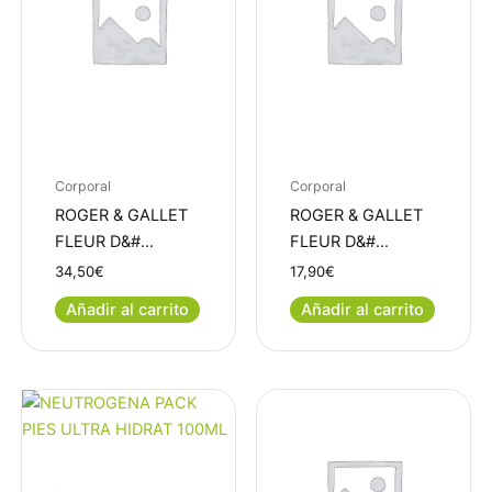
Corporal
Corporal
ROGER & GALLET
ROGER & GALLET
FLEUR D&#…
FLEUR D&#…
34,50
€
17,90
€
Añadir al carrito
Añadir al carrito