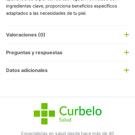
ingredientes clave, proporciona beneficios específicos
adaptados a las necesidades de tu piel.
Valoraciones (0)
Aún no hay reseñas
Preguntas y respuestas
Preguntas y respuestas
Datos adicionales
Haz una
pregunta
SKU:
7867
Categorías:
Dermocosmética
,
Higiene
Etiqueta:
Nuevo
Marca:
Strivectin
No hay preguntas todavía
Especialistas en salud desde hace más de 40