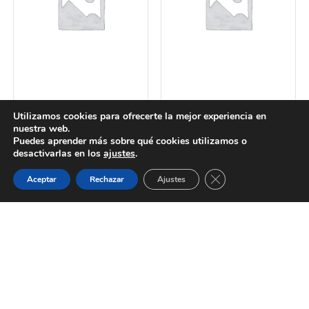
Dental
Cepillos
Utilizamos cookies para ofrecerte la mejor experiencia en
COREGA SELLADO
WATER PIK
nuestra web.
Puedes aprender más sobre qué cookies utilizamos o
MAXIMO 70GR SI…
IRRIGADOR BUCAL
desactivarlas en los
ajustes
.
ELÉ…
19,80
€
Guardias
Citas
WhatsApp
Cerrar el banner de 
131,05
€
Aceptar
Rechazar
Ajustes
Añadir al carrito
Añadir al carrito