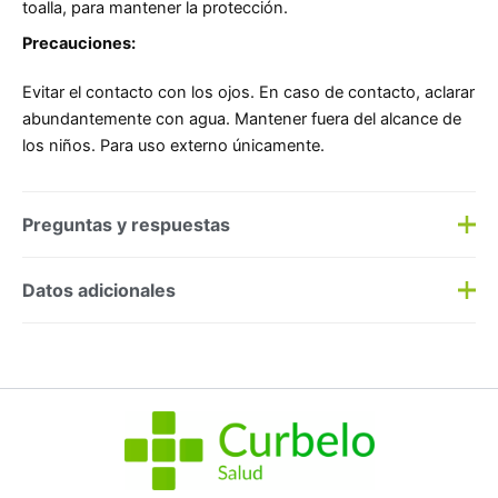
toalla, para mantener la protección.
Precauciones:
Evitar el contacto con los ojos. En caso de contacto, aclarar
abundantemente con agua. Mantener fuera del alcance de
los niños. Para uso externo únicamente.
Preguntas y respuestas
Preguntas y respuestas
Datos adicionales
Haz una
pregunta
SKU:
188757
Categorías:
Alto
,
Solares
Etiqueta:
Nuevo
Marca:
Exeltis Healthcare
No hay preguntas todavía