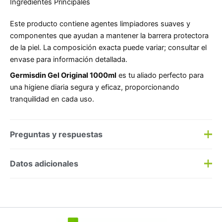
Ingredientes Principales
Este producto contiene agentes limpiadores suaves y
componentes que ayudan a mantener la barrera protectora
de la piel. La composición exacta puede variar; consultar el
envase para información detallada.
Germisdin Gel Original 1000ml
es tu aliado perfecto para
una higiene diaria segura y eficaz, proporcionando
tranquilidad en cada uso.
Preguntas y respuestas
Preguntas y respuestas
Datos adicionales
Haz una
pregunta
SKU:
380865
Categorías:
Corporal
,
Geles/Jabones
Etiqueta:
Nuevo
Marca:
Isdin