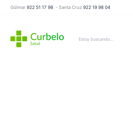
Ir
Güímar
922 51 17 98
- Santa Cruz
922 19 98 04
al
contenido
Buscar
por: