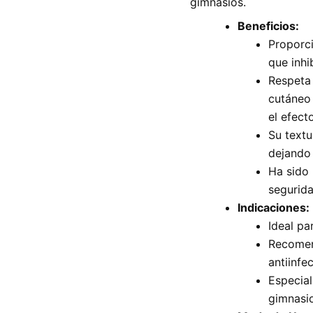
gimnasios.
Beneficios:
Proporci
que inhi
Respeta 
cutáneo 
el efect
Su textu
dejando 
Ha sido
segurida
Indicaciones:
Ideal pa
Recomen
antiinfe
Especial
gimnasio