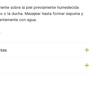
:
amente sobre la piel previamente humedecida
ño o la ducha. Masajear hasta formar espuma y
antemente con agua.
.
stas
s
Haz una pregunta
s:
Corporal
,
Geles/Jabones
Etiqueta:
Nuevo
No hay preguntas todavía