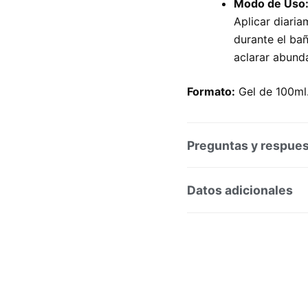
Modo de Uso
Aplicar diari
durante el ba
aclarar abund
Formato:
Gel de 100ml
Preguntas y respue
Preguntas y respuesta
Datos adicionales
SKU:
189136
Categoría
Marca:
Isdin