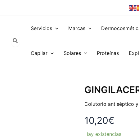
Servicios
Marcas
Dermocosmétic
Capilar
Solares
Proteínas
Expl
GINGILACER
GINGILACE
COLUTORIO
500ML
Colutorio antiséptico y
cantidad
10,20
€
Hay existencias