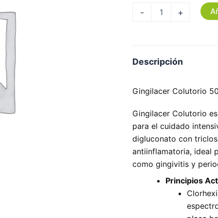
Añ
-
+
Descripción
Gingilacer Colutorio 5
Gingilacer Colutorio e
para el cuidado intens
digluconato con triclo
antiinflamatoria, ideal 
como gingivitis y perio
Principios Act
Clorhexi
espectro