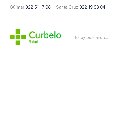
Ir
Güímar
922 51 17 98
- Santa Cruz
922 19 98 04
al
contenido
Buscar
por: