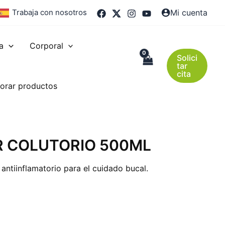
Trabaja con nosotros
Mi cuenta
a
Corporal
Solici
tar
cita
orar productos
R COLUTORIO 500ML
 antiinflamatorio para el cuidado bucal.