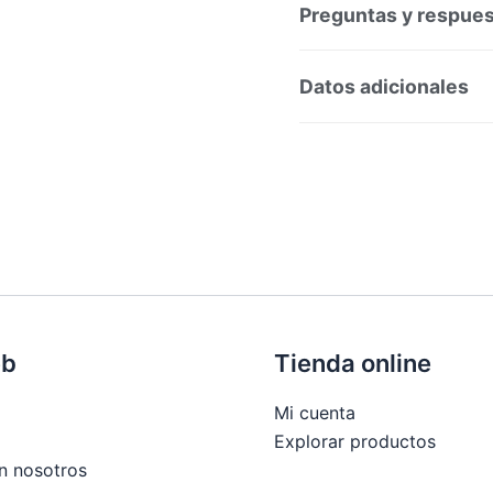
Preguntas y respue
Preguntas y respuesta
Datos adicionales
SKU:
263665
Categorí
eb
Tienda online
Mi cuenta
Explorar productos
n nosotros