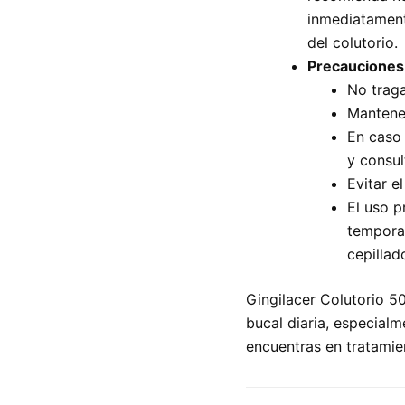
inmediatament
del colutorio.
Precauciones
No traga
Mantener
En caso 
y consul
Evitar e
El uso p
temporal
cepillad
Gingilacer Colutorio 5
bucal diaria, especialm
encuentras en tratamie