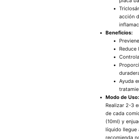
placa ba
Triclosá
acción d
inflamac
Beneficios:
Previene 
Reduce l
Controla
Proporci
duradera
Ayuda en
tratamie
Modo de Uso
Realizar 2-3 
de cada comida
(10ml) y enju
líquido llegue
recomienda no