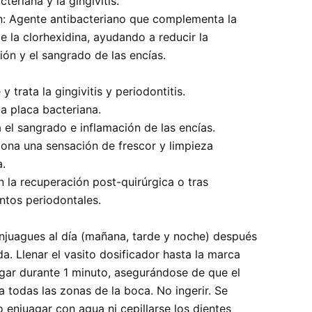
cteriana y la gingivitis.
n: Agente antibacteriano que complementa la
e la clorhexidina, ayudando a reducir la
ión y el sangrado de las encías.
y trata la gingivitis y periodontitis.
a placa bacteriana.
 el sangrado e inflamación de las encías.
ona una sensación de frescor y limpieza
.
 la recuperación post-quirúrgica o tras
ntos periodontales.
:
enjuagues al día (mañana, tarde y noche) después
. Llenar el vasito dosificador hasta la marca
agar durante 1 minuto, asegurándose de que el
 a todas las zonas de la boca. No ingerir. Se
 enjuagar con agua ni cepillarse los dientes