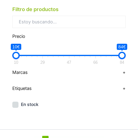
Filtro de productos
Precio
10€
84€
10
29
47
66
84
Marcas
+
Etiquetas
+
En stock