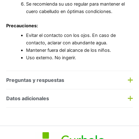
Se recomienda su uso regular para mantener el
cuero cabelludo en óptimas condiciones.
Precauciones:
Evitar el contacto con los ojos. En caso de
contacto, aclarar con abundante agua.
Mantener fuera del alcance de los niños.
Uso externo. No ingerir.
Preguntas y respuestas
Preguntas y respuestas
Datos adicionales
Haz una
pregunta
SKU:
190167
Categorías:
Anticaspa
,
Capilar
Etiqueta:
Nuevo
Marca:
Cantabria Labs