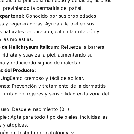
ue aísla la piel de la humedad y de las agresiones
, previniendo la dermatitis del pañal.
xpantenol:
Conocido por sus propiedades
s y regeneradoras. Ayuda a la piel en sus
 naturales de curación, calma la irritación y
 las molestias.
 de Helichrysum Italicum:
Refuerza la barrera
 hidrata y suaviza la piel, aumentando su
cia y reduciendo signos de malestar.
as del Producto:
 Ungüento cremoso y fácil de aplicar.
ones: Prevención y tratamiento de la dermatitis
l, irritación, rojeces y sensibilidad en la zona del
uso: Desde el nacimiento (0+).
piel: Apta para todo tipo de pieles, incluidas las
s y atópicas.
génico, testado dermatológica y