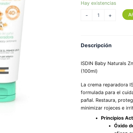
Hay existencias
Añ
-
+
Descripción
ISDIN Baby Naturals Z
(100ml)
La crema reparadora I
formulada para el cuida
pañal. Restaura, proteg
minimizar rojeces e irri
Principios Act
Óxido d