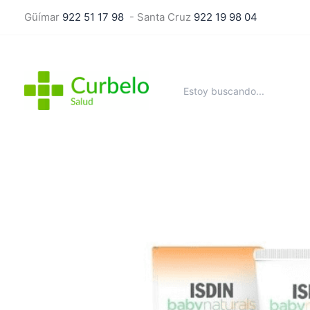
Ir
Güímar
922 51 17 98
- Santa Cruz
922 19 98 04
al
contenido
Buscar
por: