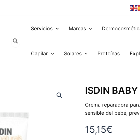
Servicios
Marcas
Dermocosmétic
Capilar
Solares
Proteínas
Expl
ISDIN
ISDIN BAB
BABY
NATURALS
Crema reparadora para 
ZN40
100ML
sensible del bebé, prev
cantidad
15,15
€