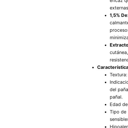
eficaz q
externas
1,5% De
calmante
procesos
minimiza
Extracto
cutánea,
resisten
Característic
Textura:
Indicaci
del paña
pañal.
Edad de 
Tipo de 
sensible
Hipoaler