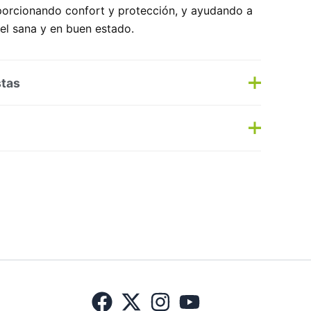
porcionando confort y protección, y ayudando a
iel sana y en buen estado.
stas
s
Haz una pregunta
as:
Higiene
,
Infantil Cereales
Etiqueta:
Nuevo
No hay preguntas todavía