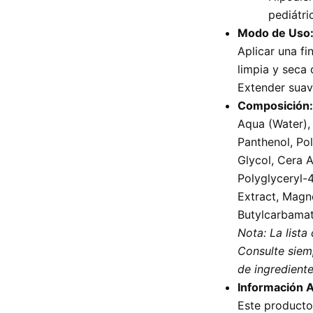
pediátri
Modo de Uso
Aplicar una fi
limpia y seca
Extender suav
Composición:
Aqua (Water), 
Panthenol, Po
Glycol, Cera A
Polyglyceryl-4
Extract, Magn
Butylcarbamat
Nota: La lista
Consulte siemp
de ingredient
Información A
Este producto 