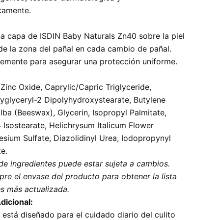
camente.
:
na capa de ISDIN Baby Naturals Zn40 sobre la piel
 de la zona del pañal en cada cambio de pañal.
emente para asegurar una protección uniforme.
Zinc Oxide, Caprylic/Capric Triglyceride,
lyglyceryl-2 Dipolyhydroxystearate, Butylene
lba (Beeswax), Glycerin, Isopropyl Palmitate,
 Isostearate, Helichrysum Italicum Flower
esium Sulfate, Diazolidinyl Urea, Iodopropynyl
e.
 de ingredientes puede estar sujeta a cambios.
re el envase del producto para obtener la lista
es más actualizada.
dicional:
está diseñado para el cuidado diario del culito