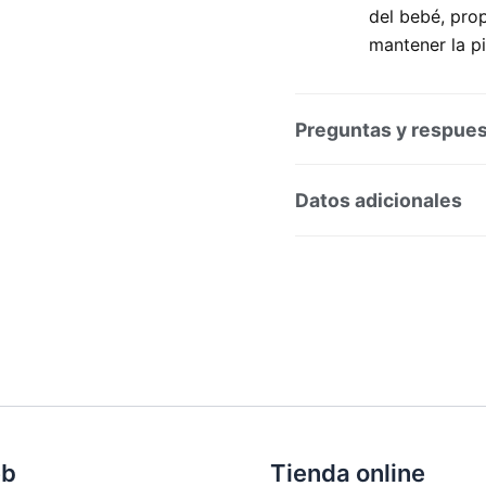
del bebé, pro
mantener la p
Preguntas y respue
Preguntas y respuesta
Datos adicionales
SKU:
199464
Categorí
Marca:
Isdin
eb
Tienda online