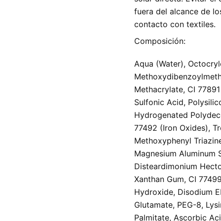
fuera del alcance de los
contacto con textiles.
Composición:
Aqua (Water), Octocryl
Methoxydibenzoylmethan
Methacrylate, CI 77891
Sulfonic Acid, Polysili
Hydrogenated Polydece
77492 (Iron Oxides), T
Methoxyphenyl Triazine
Magnesium Aluminum Sil
Disteardimonium Hector
Xanthan Gum, CI 77499
Hydroxide, Disodium E
Glutamate, PEG-8, Lysi
Palmitate, Ascorbic Aci