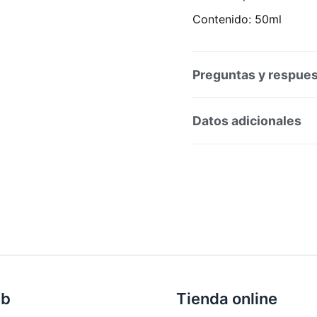
Contenido: 50ml
Preguntas y respue
Preguntas y respuesta
Datos adicionales
SKU:
206818
Categorí
eb
Tienda online