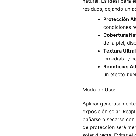
natural. Es ideal para 
residuos, dejando un 
Protección Al
condiciones re
Cobertura Nat
de la piel, di
Textura Ultral
inmediata y no 
Beneficios Ad
un efecto bue
Modo de Uso:
Aplicar generosamente s
exposición solar. Reap
bañarse o secarse con t
de protección será men
solar directa. Evitar e