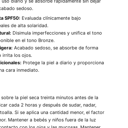
el uso diario y se absorbe rápidamente sin dejar
acabado sedoso.
ta SPF50:
Evaluada clínicamente bajo
ales de alta solaridad.
ural:
Disimula imperfecciones y unifica el tono
sponible en el tono Bronze.
igera:
Acabado sedoso, se absorbe de forma
irrita los ojos.
icionales:
Protege la piel a diario y proporciona
na cara inmediato.
obre la piel seca treinta minutos antes de la
licar cada 2 horas y después de sudar, nadar,
oalla. Si se aplica una cantidad menor, el factor
or. Mantener a bebés y niños fuera de la luz
l contacto con los ojos y las mucosas. Mantener