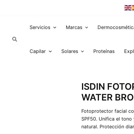
Servicios
Marcas
Dermocosmétic
Capilar
Solares
Proteínas
Expl
ISDIN
ISDIN FOT
FOTOPROTECTOR
WATER BRO
FUSION
WATER
BRONCE
Fotoprotector facial con
SPF50+
SPF50. Unifica el tono
50ML
cantidad
natural. Protección dia