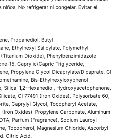
 niños. No refrigerar ni congelar. Evitar el
ene, Propanediol, Butyl
e, Ethylhexyl Salicylate, Polymethyl
 (Titanium Dioxide), Phenylbenzimidazole
cone-15, Caprylic/Capric Triglyceride,
ne, Propylene Glycol Dicaprylate/Dicaprate, CI
romethamine, Bis-Ethylhexyloxyphenol
, Silica, 1,2-Hexanediol, Hydroxyacetophenone,
icate, CI 77491 (Iron Oxides), Polysorbate 60,
ite, Caprylyl Glycol, Tocopheryl Acetate,
 (Iron Oxides), Propylene Carbonate, Aluminum
DTA, Parfum (Fragrance), Sodium Lauroyl
ne, Tocopherol, Magnesium Chloride, Ascorbyl
d, Citric Acid.