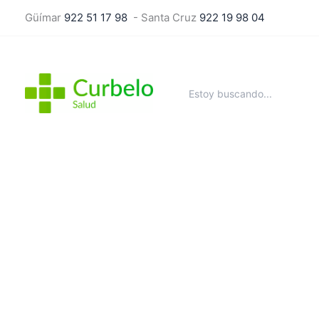
Ir
Güímar
922 51 17 98
- Santa Cruz
922 19 98 04
al
contenido
Buscar
por: