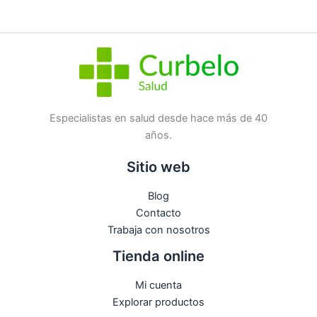
pregunta
SKU:
213874
Categoría:
Solares
Etiqueta:
Nuevo
Marca:
Isdin
No hay preguntas todavía
Especialistas en salud desde hace más de 40
años.
Sitio web
Blog
Contacto
Trabaja con nosotros
Tienda online
Mi cuenta
Explorar productos