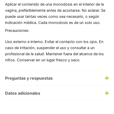
Aplicar el contenido de una monodosis en el interior de la
vagina, preferiblemente antes de acostarse. No aclarar. Se
puede usar tantas veces como sea necesario, o según
indicación médica. Cada monodosis es de un solo uso.
Precauciones:
Uso externo e interno. Evitar el contacto con los ojos. En
caso de irritación, suspender el uso y consultar a un
profesional de la salud. Mantener fuera del alcance de los
niños. Conservar en un lugar fresco y seco.
Preguntas y respuestas
Preguntas y respuestas
Datos adicionales
Haz una
pregunta
SKU:
152345
Categorías:
Lubricantes
,
Salud Sexual