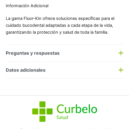
Información Adicional
La gama Fluor-Kin ofrece soluciones específicas para el
cuidado bucodental adaptadas a cada etapa de la vida,
garantizando la protección y salud de toda la familia.
Preguntas y respuestas
Preguntas y respuestas
Datos adicionales
Haz una
pregunta
SKU:
154124
Categorías:
Dental
,
Uso diario
Etiqueta:
Nuevo
Marca:
KIN
No hay preguntas todavía