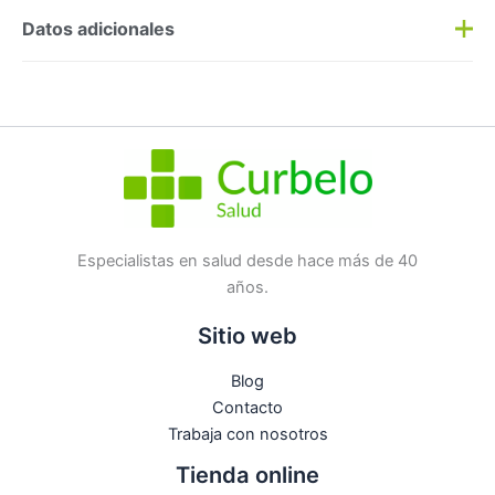
Preguntas y respuestas
Datos adicionales
Haz una
pregunta
SKU:
162834
Categorías:
Cepillos
,
Dental
Etiqueta:
Nuevo
Marca:
Lacer
No hay preguntas todavía
Especialistas en salud desde hace más de 40
años.
Sitio web
Blog
Contacto
Trabaja con nosotros
Tienda online