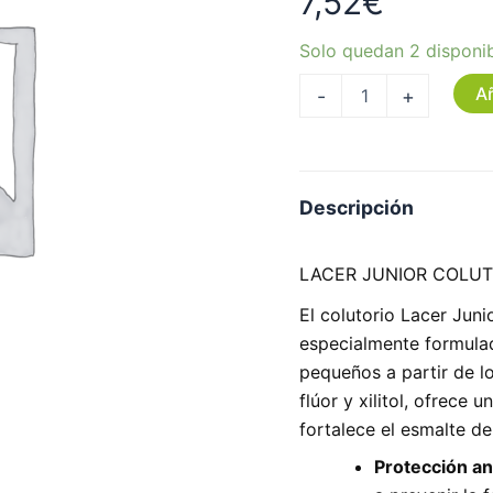
7,52
€
Solo quedan 2 disponi
Añ
-
+
Descripción
LACER JUNIOR COLUT
El colutorio Lacer Jun
especialmente formulad
pequeños a partir de l
flúor y xilitol, ofrece
fortalece el esmalte de
Protección an