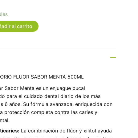
bles
adir al carrito
ORIO FLUOR SABOR MENTA 500ML
ior Sabor Menta es un enjuague bucal
o para el cuidado dental diario de los más
os 6 años. Su fórmula avanzada, enriquecida con
 una protección completa contra las caries y
ntal.
ticaries:
La combinación de flúor y xilitol ayuda