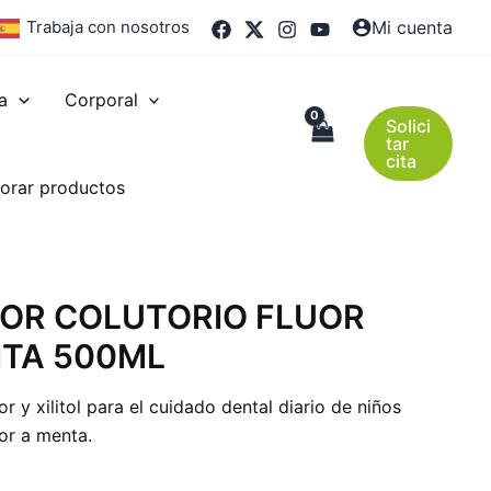
Trabaja con nosotros
Mi cuenta
a
Corporal
Solici
tar
cita
orar productos
IOR COLUTORIO FLUOR
TA 500ML
r y xilitol para el cuidado dental diario de niños
or a menta.