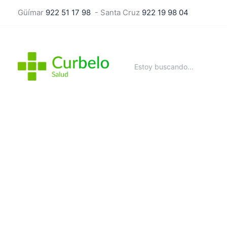
Ir
Güímar
922 51 17 98
- Santa Cruz
922 19 98 04
al
contenido
Buscar
por: