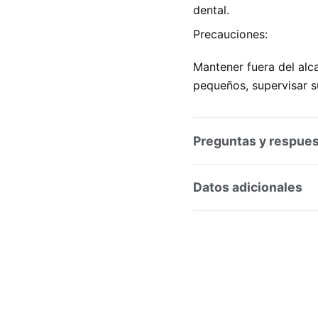
dental.
Precauciones:
Mantener fuera del alca
pequeños, supervisar su
Preguntas y respue
Preguntas y respuesta
Datos adicionales
SKU:
212209
Categorí
Marca:
Lacer