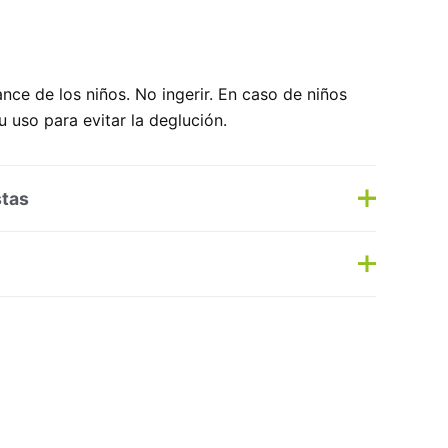
nce de los niños. No ingerir. En caso de niños
 uso para evitar la deglución.
stas
s
Haz una pregunta
as:
Dental
,
Uso diario
Etiqueta:
Nuevo
No hay preguntas todavía