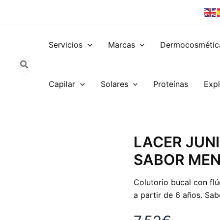
Servicios
Marcas
Dermocosmétic
Capilar
Solares
Proteínas
Expl
LACER
LACER JUN
JUNIOR
SABOR MEN
COLUTORIO
FLUOR
SABOR
Colutorio bucal con flúo
MENTA
a partir de 6 años. Sab
500ML
cantidad