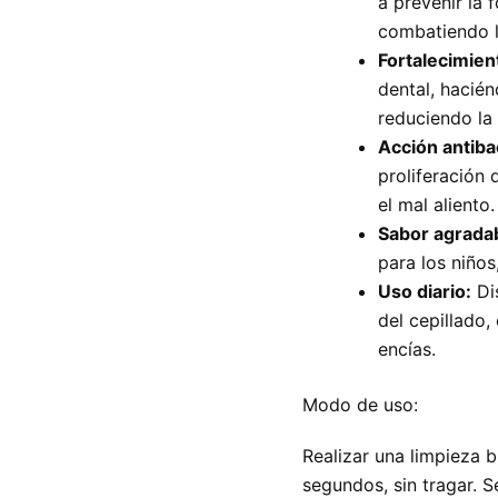
a prevenir la 
combatiendo l
Fortalecimien
dental, hacién
reduciendo la 
Acción antiba
proliferación 
el mal aliento.
Sabor agrada
para los niño
Uso diario:
Dis
del cepillado
encías.
Modo de uso:
Realizar una limpieza b
segundos, sin tragar. 