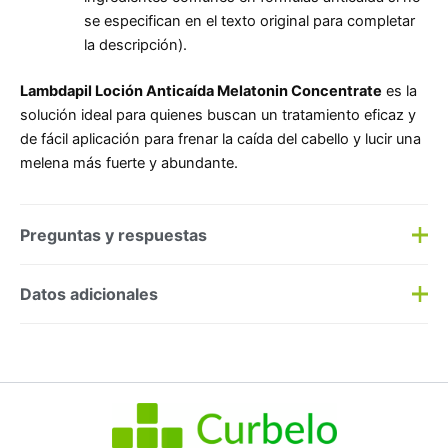
se especifican en el texto original para completar
la descripción).
Lambdapil Loción Anticaída Melatonin Concentrate
es la
solución ideal para quienes buscan un tratamiento eficaz y
de fácil aplicación para frenar la caída del cabello y lucir una
melena más fuerte y abundante.
Preguntas y respuestas
Preguntas y respuestas
Datos adicionales
Haz una
pregunta
SKU:
182196
Categorías:
Anticaída
,
Capilar
Etiqueta:
Nuevo
Marca:
Isdin
No hay preguntas todavía