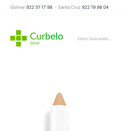
Ir
Güímar
922 51 17 98
- Santa Cruz
922 19 98 04
al
contenido
Buscar
por: