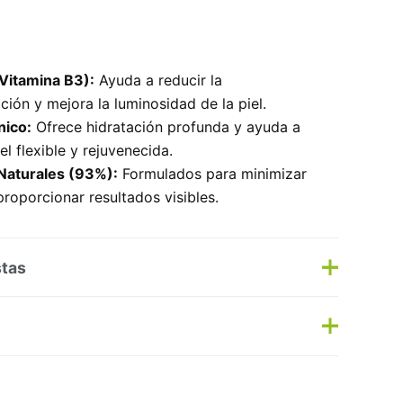
Vitamina B3):
Ayuda a reducir la
ión y mejora la luminosidad de la piel.
nico:
Ofrece hidratación profunda y ayuda a
el flexible y rejuvenecida.
Naturales (93%):
Formulados para minimizar
 proporcionar resultados visibles.
stas
s
Haz una pregunta
s:
Dermocosmética
,
Despigmentante