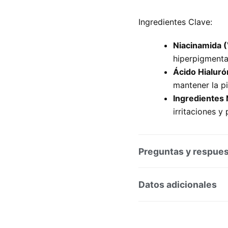
Ingredientes Clave:
Niacinamida (
hiperpigmentac
Ácido Hialuró
mantener la pi
Ingredientes 
irritaciones y
Preguntas y respue
Preguntas y respuesta
Datos adicionales
SKU:
101001
Categoría