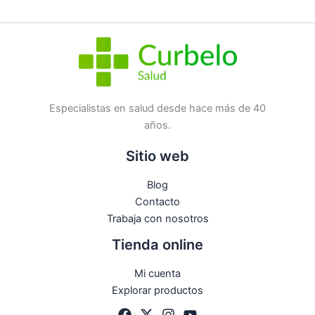
SKU:
27532
Categorías:
Dermocosmética
,
Ojos
Etiqueta:
Nuevo
Marca:
Lierac
No hay preguntas todavía
Especialistas en salud desde hace más de 40
años.
Sitio web
Blog
Contacto
Trabaja con nosotros
Tienda online
Mi cuenta
Explorar productos