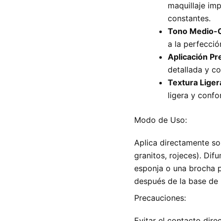
maquillaje im
constantes.
Tono Medio-C
a la perfecció
Aplicación Pr
detallada y co
Textura Liger
ligera y confor
Modo de Uso:
Aplica directamente so
granitos, rojeces). Di
esponja o una brocha p
después de la base de 
Precauciones:
Evitar el contacto dire