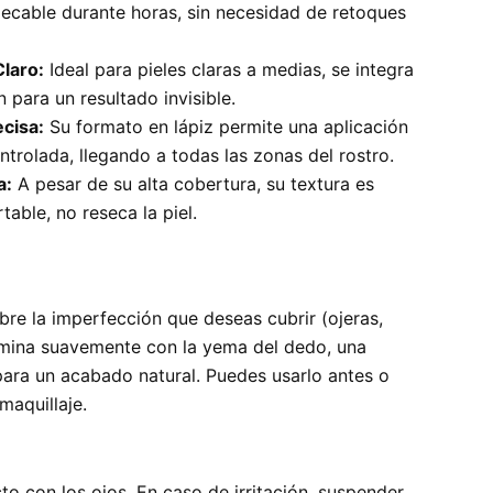
pecable durante horas, sin necesidad de retoques
laro:
Ideal para pieles claras a medias, se integra
n para un resultado invisible.
ecisa:
Su formato en lápiz permite una aplicación
ntrolada, llegando a todas las zonas del rostro.
a:
A pesar de su alta cobertura, su textura es
table, no reseca la piel.
bre la imperfección que deseas cubrir (ojeras,
fumina suavemente con la yema del dedo, una
ara un acabado natural. Puedes usarlo antes o
maquillaje.
cto con los ojos. En caso de irritación, suspender