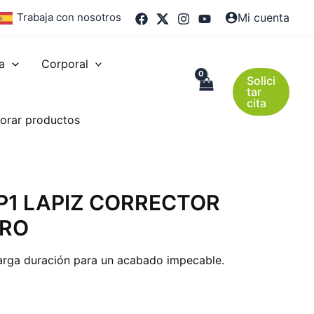
Trabaja con nosotros
Mi cuenta
a
Corporal
Solici
tar
cita
orar productos
P1 LAPIZ CORRECTOR
ARO
larga duración para un acabado impecable.