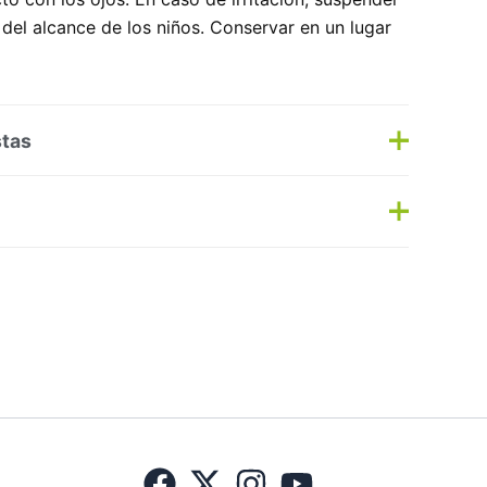
 del alcance de los niños. Conservar en un lugar
stas
s
Haz una pregunta
s:
Dermocosmética
,
Maquillaje
Etiqueta:
Nuevo
N ITALY
No hay preguntas todavía