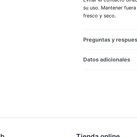
su uso. Mantener fuera
fresco y seco.
Preguntas y respue
Preguntas y respuesta
Datos adicionales
SKU:
35542
Categoría
Marca:
LOVREN MADRE I
eb
Tienda online