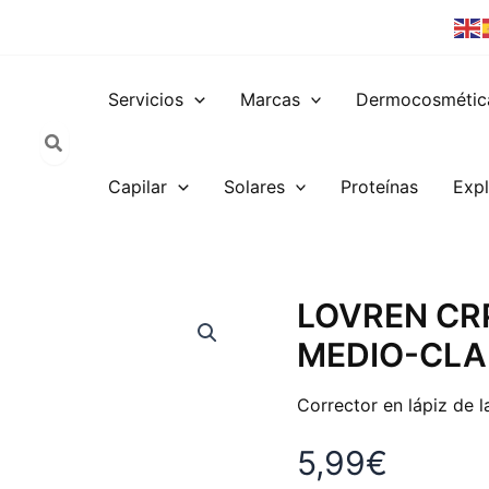
Servicios
Marcas
Dermocosmétic
Capilar
Solares
Proteínas
Expl
LOVREN
LOVREN CR
CRP1
MEDIO-CL
LAPIZ
CORRECTOR
MEDIO-
Corrector en lápiz de 
CLARO
cantidad
5,99
€