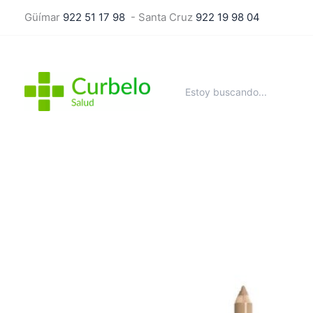
Ir
Güímar
922 51 17 98
- Santa Cruz
922 19 98 04
al
contenido
Buscar
por: