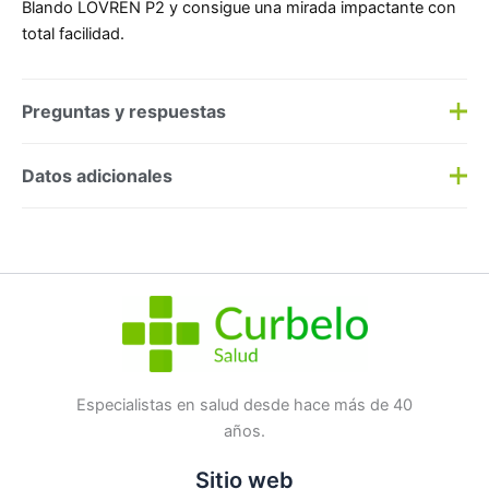
Blando LOVREN P2 y consigue una mirada impactante con
total facilidad.
Preguntas y respuestas
Preguntas y respuestas
Datos adicionales
Haz una
pregunta
SKU:
30301
Categorías:
Dermocosmética
,
Maquillaje
Etiqueta:
Nuevo
Marca:
LOVREN MADRE IN ITALY
No hay preguntas todavía
Especialistas en salud desde hace más de 40
años.
Sitio web