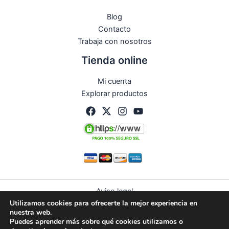
Blog
Contacto
Trabaja con nosotros
Tienda online
Mi cuenta
Explorar productos
Aviso legal
Utilizamos cookies para ofrecerte la mejor experiencia en
Política de privacidad
nuestra web.
Condiciones de compra
Puedes aprender más sobre qué cookies utilizamos o
Política de devoluciones y reembolsos