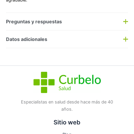
agradable.
Preguntas y respuestas
Preguntas y respuestas
Datos adicionales
Haz una
pregunta
SKU:
213105
Categorías:
Biberones
,
Infantil Cereales
Etiqueta:
Nuevo
Marca:
Mam Baby
No hay preguntas todavía
Especialistas en salud desde hace más de 40
años.
Sitio web