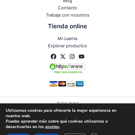
Blog
Contacto
Trabaja con nosotros
Tienda online
Mi cuenta
Explorar productos
Aviso legal
Utilizamos cookies para ofrecerte la mejor experiencia en
Política de privacidad
nuestra web.
Condiciones de compra
Puedes aprender más sobre qué cookies utilizamos o
Política de devoluciones y reembolsos
desactivarlas en los
ajustes
.
Política de cookies (UE)