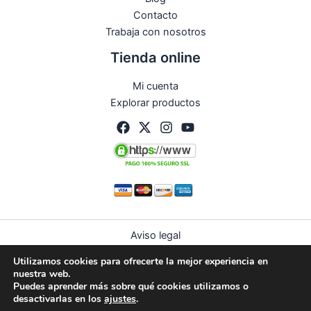
Contacto
Trabaja con nosotros
Tienda online
Mi cuenta
Explorar productos
Aviso legal
Política de privacidad
Utilizamos cookies para ofrecerte la mejor experiencia en
Condiciones de compra
nuestra web.
Política de devoluciones y reembolsos
Puedes aprender más sobre qué cookies utilizamos o
desactivarlas en los
ajustes
.
Política de cookies (UE)