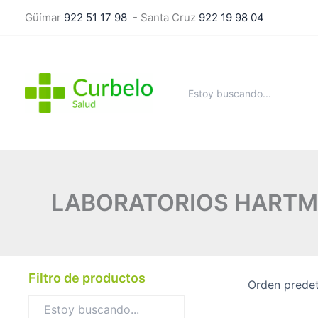
Ir
Güímar
922 51 17 98
- Santa Cruz
922 19 98 04
al
contenido
Buscar
por:
LABORATORIOS HARTM
Filtro de productos