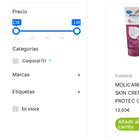
Precio
13€
14€
13
13
14
14
14
Categorías
Corporal
(1)
Marcas
+
Corporal
MOLICAR
Etiquetas
+
SKIN CR
PROTEC 
En stock
13,60
€
Añadir al
carrito