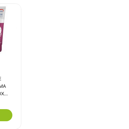
E
EMA
OX…