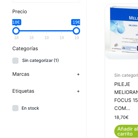
Precio
18€
19€
18
18
19
19
19
Categorías
Sin categorizar
(1)
Marcas
+
Sin categor
PILEJE
Etiquetas
+
MELIORA
FOCUS 15
COM…
En stock
18,70
€
Añadir al
carrito