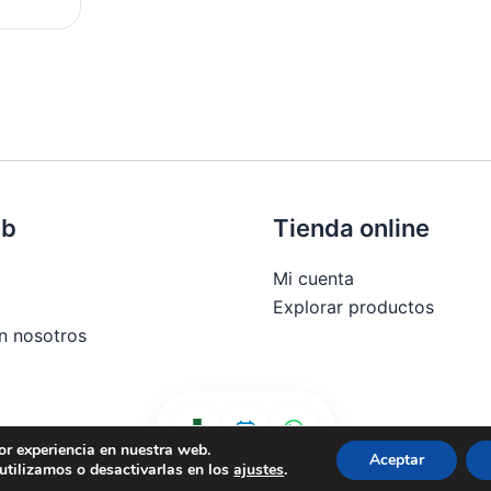
eb
Tienda online
Mi cuenta
Explorar productos
n nosotros
or experiencia en nuestra web.
 compra
Aceptar
tilizamos o desactivarlas en los
ajustes
.
 cookies (UE)