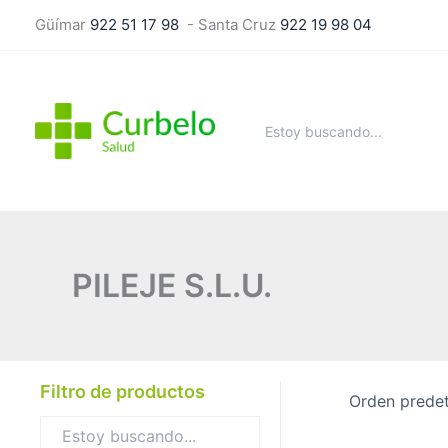
Ir
Güímar
922 51 17 98
- Santa Cruz
922 19 98 04
al
contenido
Buscar
por:
PILEJE S.L.U.
Filtro de productos