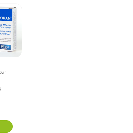
izar
N