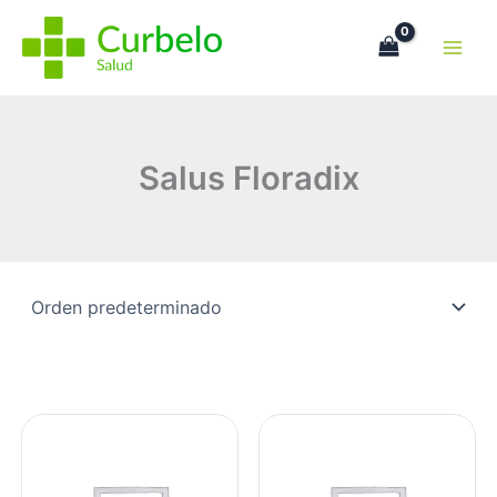
Ir
al
contenido
Salus Floradix