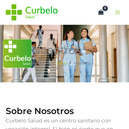
Ir
al
contenido
Nosotros
Navegación:
Inicio
Nosotros
Sobre Nosotros
Curbelo Salud es un centro sanitario con
vocación integral. Si bien es cierto que en