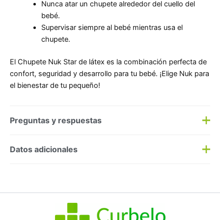
Nunca atar un chupete alrededor del cuello del
bebé.
Supervisar siempre al bebé mientras usa el
chupete.
El Chupete Nuk Star de látex es la combinación perfecta de
confort, seguridad y desarrollo para tu bebé. ¡Elige Nuk para
el bienestar de tu pequeño!
Preguntas y respuestas
Preguntas y respuestas
Datos adicionales
Haz una
pregunta
SKU:
374991
Categorías:
Chupetes
,
Infantil Cereales
Etiqueta:
Nuevo
Marca:
Logista Pharma
No hay preguntas todavía