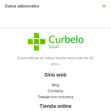
Preguntas y respuestas
Datos adicionales
Haz una
pregunta
SKU:
375147
Categorías:
Chupetes
,
Infantil Cereales
Etiqueta:
Nuevo
Marca:
Logista Pharma
No hay preguntas todavía
Especialistas en salud desde hace más de 40
años.
Sitio web
Blog
Contacto
Trabaja con nosotros
Tienda online