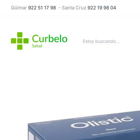
Ir
Güímar
922 51 17 98
- Santa Cruz
922 19 98 04
al
contenido
Buscar
por: