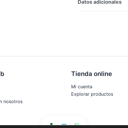
Preguntas y respuesta
Datos adicionales
SKU:
216670
Categorí
Etiqueta:
Nuevo
eb
Tienda online
Mi cuenta
Explorar productos
n nosotros