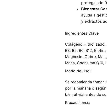
protegiendo f
Bienestar Gen
ayuda a gesti
y extractos a
Ingredientes Clave:
Colágeno Hidrolizado, Á
B3, B5, B6, B12, Biotina
Magnesio, Cobre, Manga
Maca, Coenzima Q10, L
Modo de Uso:
Se recomienda tomar 1 d
por la mañana o según i
bien el vial antes de s
Precauciones: