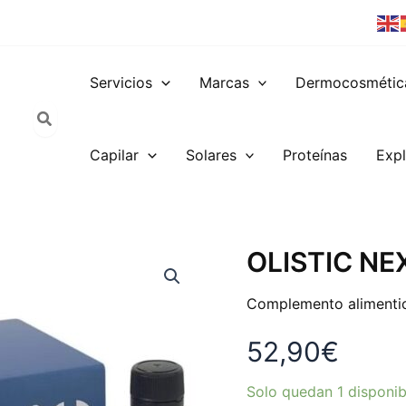
Servicios
Marcas
Dermocosmétic
Capilar
Solares
Proteínas
Expl
OLISTIC
OLISTIC NE
NEXT
WOMEN
Complemento alimentici
28
DOSIS
52,90
€
cantidad
Solo quedan 1 disponib