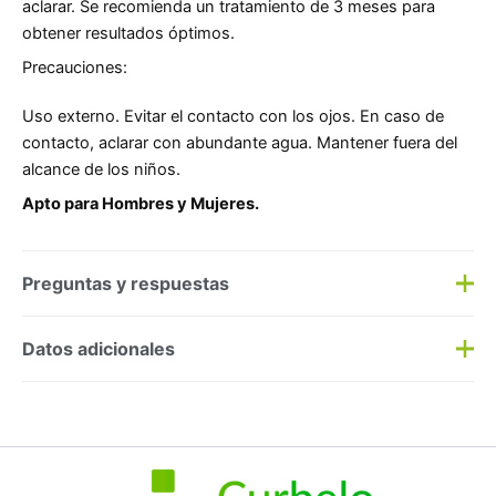
aclarar. Se recomienda un tratamiento de 3 meses para
obtener resultados óptimos.
Precauciones:
Uso externo. Evitar el contacto con los ojos. En caso de
contacto, aclarar con abundante agua. Mantener fuera del
alcance de los niños.
Apto para Hombres y Mujeres.
Preguntas y respuestas
Preguntas y respuestas
Datos adicionales
Haz una
pregunta
SKU:
266560
Categorías:
Anticaída
,
Capilar
Etiqueta:
Nuevo
Marca:
Phyto
No hay preguntas todavía