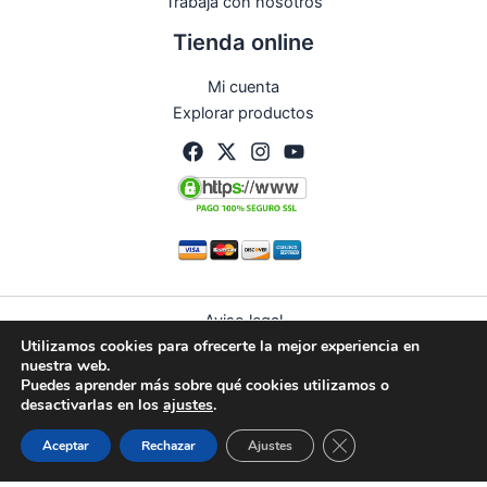
Trabaja con nosotros
Tienda online
Mi cuenta
Explorar productos
Aviso legal
Utilizamos cookies para ofrecerte la mejor experiencia en
Política de privacidad
nuestra web.
Condiciones de compra
Puedes aprender más sobre qué cookies utilizamos o
Política de devoluciones y reembolsos
desactivarlas en los
ajustes
.
Política de cookies (UE)
Guardias
Citas
WhatsApp
Cerrar el banner de 
Aceptar
Rechazar
Ajustes
© 2026 Curbelo | Todos los derechos reservados