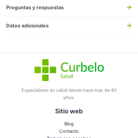
Preguntas y respuestas
Preguntas y respuestas
Datos adicionales
Haz una
pregunta
SKU:
228017
Categorías:
Dermocosmética
,
Higiene
Etiqueta:
Nuevo
Marca:
Quinque
No hay preguntas todavía
Especialistas en salud desde hace más de 40
años.
Sitio web
Blog
Contacto