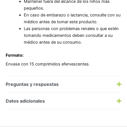
Mantener fuera del alcance de los niños más
pequeños.
En caso de embarazo o lactancia, consulte con su
médico antes de tomar este producto.
Las personas con problemas renales o que estén
tomando medicamentos deben consultar a su
médico antes de su consumo.
Formato:
Envase con 15 comprimidos efervescentes.
Preguntas y respuestas
Preguntas y respuestas
Datos adicionales
Haz una
pregunta
SKU:
159323
Categorías:
Dietética
,
Vitaminas/minerales
Etiqueta:
Nuevo
Marca:
Bayer