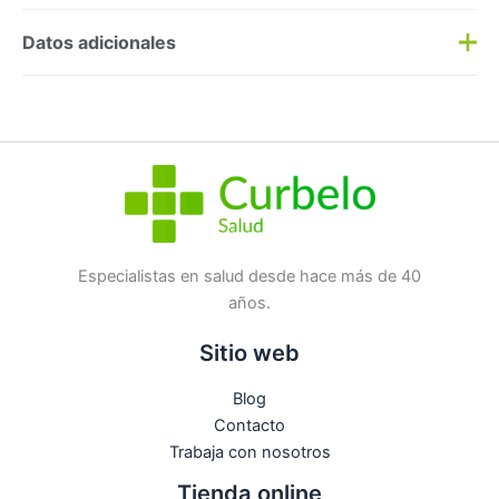
Preguntas y respuestas
Datos adicionales
Haz una
pregunta
SKU:
157747
Categorías:
Corporal
,
Geles/Jabones
Etiqueta:
Nuevo
Marca:
ROGER & GALLET
No hay preguntas todavía
Especialistas en salud desde hace más de 40
años.
Sitio web
Blog
Contacto
Trabaja con nosotros
Tienda online