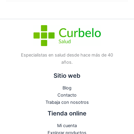
Haz una
pregunta
SKU:
10822
Categorías:
Corporal
,
Geles/Jabones
Etiqueta:
Nuevo
Marca:
ROGER & GALLET
No hay preguntas todavía
Especialistas en salud desde hace más de 40
años.
Sitio web
Blog
Contacto
Trabaja con nosotros
Tienda online
Mi cuenta
Explorar productos