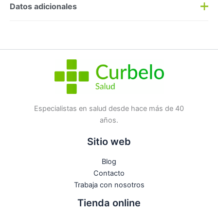
Preguntas y respuestas
Datos adicionales
Haz una
pregunta
SKU:
152184
Categorías:
Corporal
,
Geles/Jabones
Etiqueta:
Nuevo
Marca:
Sebamed
No hay preguntas todavía
Especialistas en salud desde hace más de 40
años.
Sitio web
Blog
Contacto
Trabaja con nosotros
Tienda online