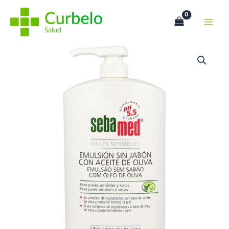
Ir
al
contenido
SEBAMED
EMULSIÓN
ACEITE
DE
OLIVA
1000ML
cantidad